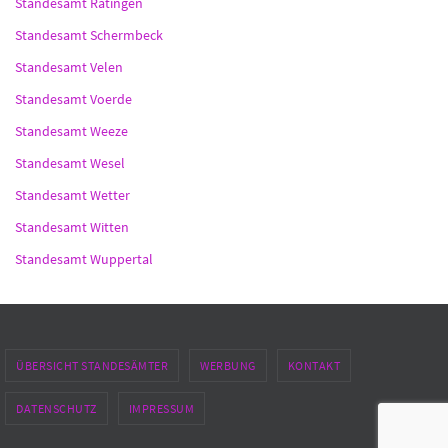
Standesamt Ratingen
Standesamt Schermbeck
Standesamt Velen
Standesamt Voerde
Standesamt Weeze
Standesamt Wesel
Standesamt Wetter
Standesamt Witten
Standesamt Wuppertal
ÜBERSICHT STANDESÄMTER
WERBUNG
KONTAKT
DATENSCHUTZ
IMPRESSUM