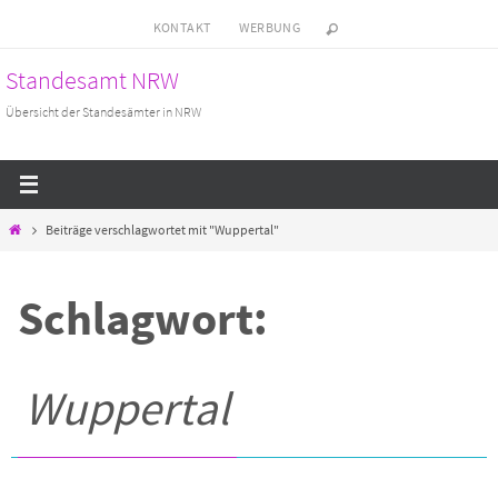
Zum
KONTAKT
WERBUNG
Inhalt
Standesamt NRW
springen
Übersicht der Standesämter in NRW
Start
Beiträge verschlagwortet mit "Wuppertal"
Schlagwort:
Wuppertal