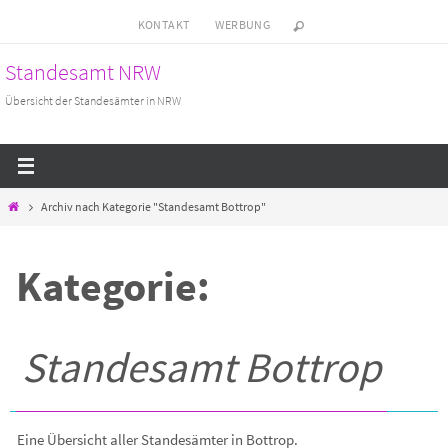
Zum
KONTAKT
WERBUNG
Inhalt
Standesamt NRW
springen
Übersicht der Standesämter in NRW
Start
Archiv nach Kategorie "Standesamt Bottrop"
Kategorie:
Standesamt Bottrop
Eine Übersicht aller Standesämter in Bottrop.