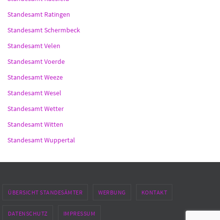
Standesamt Ratingen
Standesamt Schermbeck
Standesamt Velen
Standesamt Voerde
Standesamt Weeze
Standesamt Wesel
Standesamt Wetter
Standesamt Witten
Standesamt Wuppertal
ÜBERSICHT STANDESÄMTER
WERBUNG
KONTAKT
DATENSCHUTZ
IMPRESSUM