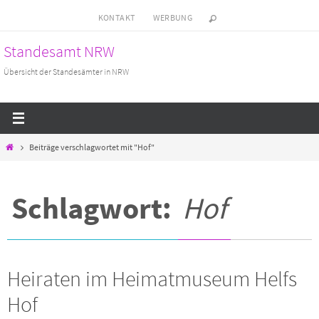
Zum
KONTAKT
WERBUNG
Inhalt
Standesamt NRW
springen
Übersicht der Standesämter in NRW
Start
Beiträge verschlagwortet mit "Hof"
Schlagwort:
Hof
Heiraten im Heimatmuseum Helfs
Hof