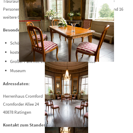
Trauraum bietet Plaz für Hochzeitsgesellschaften bis max. 30
Personen (20 Sitzplätze, für das Brautpaar, die Trauzeugen und 16
weitere Gäste).
Besonderheiten
:
Schön gestaltetes Ambiete
kostenlose Parkplätze im Wohngebiet
Großer Park mit vielen Möglichkeiten für Fotos
Museum
Adressdaten
:
Herrenhaus Cromford
Cromforder Allee 24
40878 Ratingen
Kontakt zum Standesamt
: