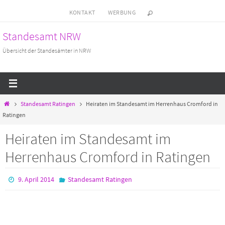
Zum
KONTAKT
WERBUNG
Inhalt
Standesamt NRW
springen
Übersicht der Standesämter in NRW
Start
Standesamt Ratingen
Heiraten im Standesamt im Herrenhaus Cromford in
Ratingen
Heiraten im Standesamt im
Herrenhaus Cromford in Ratingen
9. April 2014
Standesamt Ratingen