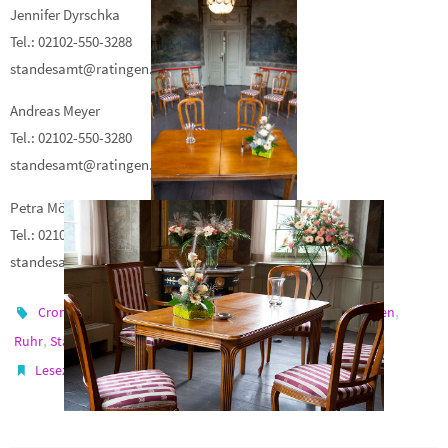
Jennifer Dyrschka
Tel.: 02102-550-3288
standesamt@ratingen.de
Andreas Meyer
Tel.: 02102-550-3280
standesamt@ratingen.de
Petra Möller
Tel.: 02102-550-3281
standesamt@ratingen.de
,
,
,
,
,
Cromford
Erlebnistrauung
Herrenhaus
Hochzeit
Ratingen
,
,
.
Ruhr
Standesamt
Trauung
.
Lesezeichen